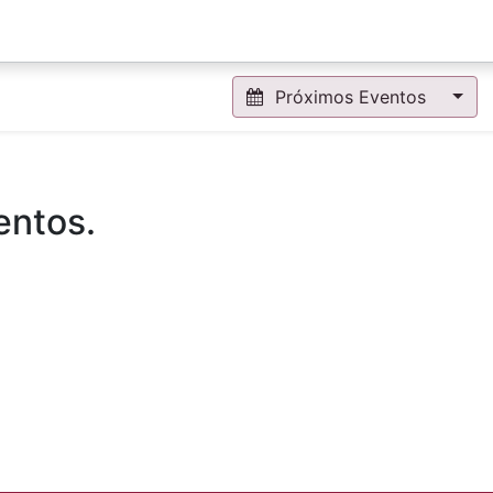
Beques Minerva
Classes Magistrals
Concurs de Compo
Próximos Eventos
entos.