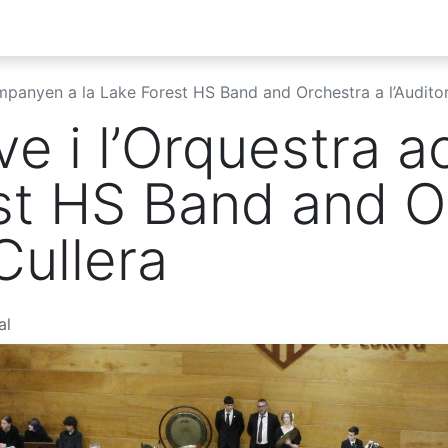
Beques Minerva
Classes Magistrals
Concurs de Compo
mpanyen a la Lake Forest HS Band and Orchestra a l’Auditor
ve i l’Orquestra 
st HS Band and O
 Cullera
al