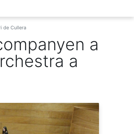
sició
Notícies
Multimèdia
Proves d'Accés a Ense
i de Cullera
acompanyen a
rchestra a